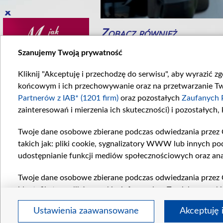
Zobacz również
Szanujemy Twoją prywatność
Kliknij "Akceptuję i przechodzę do serwisu", aby wyrazić z
końcowym i ich przechowywanie oraz na przetwarzanie Twoi
Partnerów z IAB* (1201 firm)
oraz pozostałych
Zaufanych 
zainteresowań i mierzenia ich skuteczności) i pozostałych,
Twoje dane osobowe zbierane podczas odwiedzania przez 
cinek 899
Odcinek 914
takich jak: pliki cookie, sygnalizatory WWW lub innych po
898. odcinku...
W 914. odcinku...
udostępnianie funkcji mediów społecznościowych oraz ana
Komentarze
Twoje dane osobowe zbierane podczas odwiedzania przez 
identyfikatory plików cookie, informacje o Twoich wyszuk
pozostałych
Zaufanych Partnerów TVP
dla realizacji nas
Ustawienia zaawansowane
Akceptuję 
wyboru spersonalizowanych reklam, tworzenia profilu sper
regulamin