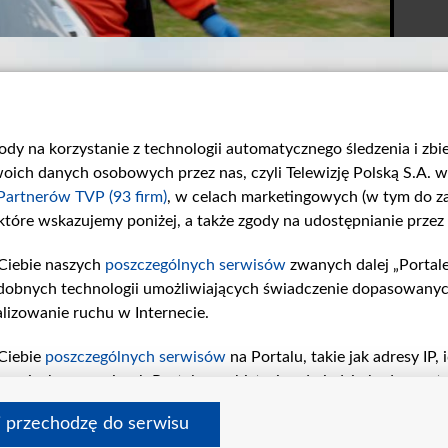
gody na korzystanie z technologii automatycznego śledzenia i zb
ch danych osobowych przez nas, czyli Telewizję Polską S.A. w 
Partnerów TVP (93 firm)
, w celach marketingowych (w tym do 
 które wskazujemy poniżej, a także zgody na udostępnianie przez
Ciebie naszych
poszczególnych serwisów
zwanych dalej „Portal
Odcinek 913
Odcinek 912
dobnych technologii umożliwiających świadczenie dopasowanych i
W 913. odcinku...
W 912. odcinku...
lizowanie ruchu w Internecie.
Ciebie
poszczególnych serwisów
na Portalu, takie jak adresy IP
iwaniach w serwisach Portalu czy historia odwiedzin będą prze
tępujących celów i funkcji: przechowywania informacji na urząd
i przechodzę do serwisu
sonalizowanych reklam, tworzenia profilu spersonalizowanych t
 tvp.pl
pomoc
polityka prywatności
moje zgody
redakcja
newsl