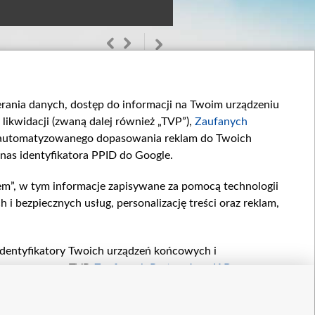
ierania danych, dostęp do informacji na Twoim urządzeniu
likwidacji (zwaną dalej również „TVP”),
Zaufanych
zautomatyzowanego dopasowania reklam do Twoich
 nas identyfikatora PPID do Google.
em”, w tym informacje zapisywane za pomocą technologii
Odcinek 911
Odcinek 910
 bezpiecznych usług, personalizację treści oraz reklam,
W 911. odcinku...
W 910. odcinku...
, identyfikatory Twoich urządzeń końcowych i
twarzane przez TVP,
Zaufanych Partnerów z IAB
oraz
zeniu lub dostęp do nich, wyboru podstawowych reklam,
reści, wyboru spersonalizowanych treści, pomiaru
etter
kontakt