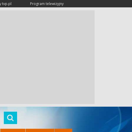
 tvp.pl
Program telewizyjny