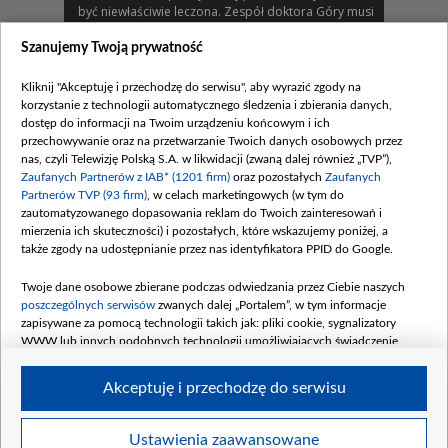
być niewłaściwie leczona. Zespół doktora Góry musi
pomóc mężczyźnie, który ma poważne urazy po
upadku z drabiny i wylądował w dodatku na
Szanujemy Twoją prywatność
wiaderkach z toksyczną farbą, na którą jest uczulony.
Tymczasem po pracy Artur odkrywa, że Beata
Kliknij "Akceptuję i przechodzę do serwisu", aby wyrazić zgody na
postanowiła go „zastąpić” i… znalazła sobie nowego
korzystanie z technologii automatycznego śledzenia i zbierania danych,
męża.
dostęp do informacji na Twoim urządzeniu końcowym i ich
przechowywanie oraz na przetwarzanie Twoich danych osobowych przez
Zobacz również
nas, czyli Telewizję Polską S.A. w likwidacji (zwaną dalej również „TVP”),
Zaufanych Partnerów z IAB* (1201 firm)
oraz pozostałych
Zaufanych
Partnerów TVP (93 firm)
, w celach marketingowych (w tym do
zautomatyzowanego dopasowania reklam do Twoich zainteresowań i
mierzenia ich skuteczności) i pozostałych, które wskazujemy poniżej, a
także zgody na udostępnianie przez nas identyfikatora PPID do Google.
Twoje dane osobowe zbierane podczas odwiedzania przez Ciebie naszych
poszczególnych serwisów
zwanych dalej „Portalem”, w tym informacje
zapisywane za pomocą technologii takich jak: pliki cookie, sygnalizatory
WWW lub innych podobnych technologii umożliwiających świadczenie
dopasowanych i bezpiecznych usług, personalizację treści oraz reklam,
udostępnianie funkcji mediów społecznościowych oraz analizowanie ruchu
Odcinek 914
Akceptuję i przechodzę do serwisu
W 914. odcinku...
w Internecie.
Twoje dane osobowe zbierane podczas odwiedzania przez Ciebie
Ustawienia zaawansowane
BIP
regulamin tvp.pl
pomoc
polityka prywatności
moje