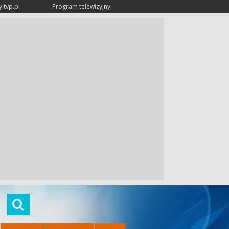
 tvp.pl
Program telewizyjny