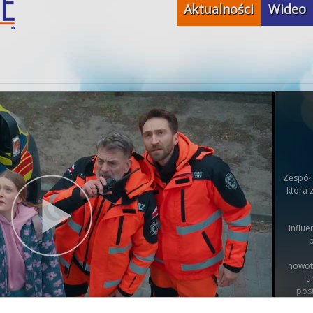
Aktualności
Wideo
Zespół
która 
influ
p
nowotw
u
post
B