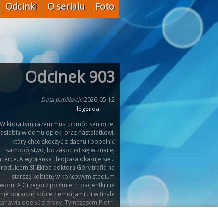
Odcinki
O serialu
Foto
Odcinek 903
Data publikacji:
2026-05-12
legenda
 Wiktora tym razem musi pomóc seniorce,
zasłabła w domu opieki oraz nastolatkowi,
który chce skoczyć z dachu i popełnić
samobójstwo, bo zakochał się w znanej
encerce. A wybranka chłopaka okazuje się…
roduktem SI. Ekipa doktora Góry trafia na
starszą kobietę w końcowym stadium
oru. A Grzegorz po śmierci pacjentki nie
mie poradzić sobie z emocjami… i w finale
anawia odejść z pracy. Tymczasem Piotr i
ritney spotykają się wieczorem z Pauliną –