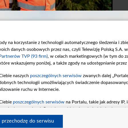
gody na korzystanie z technologii automatycznego śledzenia i zb
ch danych osobowych przez nas, czyli Telewizję Polską S.A. w 
Partnerów TVP (93 firm)
, w celach marketingowych (w tym do 
 które wskazujemy poniżej, a także zgody na udostępnianie przez
Ciebie naszych
poszczególnych serwisów
zwanych dalej „Portal
Wyznanie
Normalnie kino
dobnych technologii umożliwiających świadczenie dopasowanych i
W odcinku numer...
W 912. odcinku...
lizowanie ruchu w Internecie.
Ciebie
poszczególnych serwisów
na Portalu, takie jak adresy IP
iwaniach w serwisach Portalu czy historia odwiedzin będą prze
tępujących celów i funkcji: przechowywania informacji na urząd
i przechodzę do serwisu
sonalizowanych reklam, tworzenia profilu spersonalizowanych t
 tvp.pl
pomoc
polityka prywatności
moje zgody
redakcja
newsl