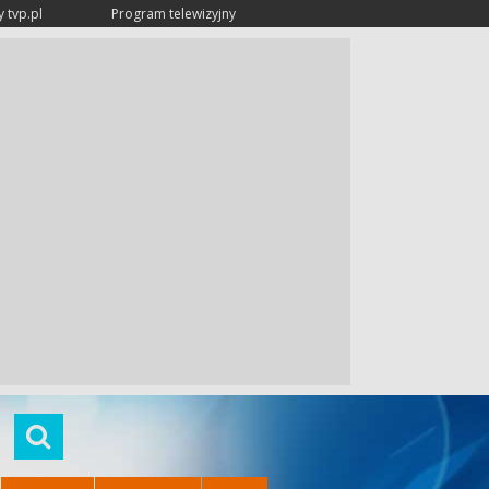
 tvp.pl
Program telewizyjny