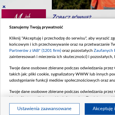
Zobacz również
Szanujemy Twoją prywatność
Kliknij "Akceptuję i przechodzę do serwisu", aby wyrazić z
końcowym i ich przechowywanie oraz na przetwarzanie Twoi
Partnerów z IAB* (1201 firm)
oraz pozostałych
Zaufanych 
zainteresowań i mierzenia ich skuteczności) i pozostałych,
Twoje dane osobowe zbierane podczas odwiedzania przez 
eał
Paluszek i deska
takich jak: pliki cookie, sygnalizatory WWW lub innych po
k potoczy się...
W odcinku numer...
udostępnianie funkcji mediów społecznościowych oraz ana
Komentarze
Twoje dane osobowe zbierane podczas odwiedzania przez 
identyfikatory plików cookie, informacje o Twoich wyszuk
pozostałych
Zaufanych Partnerów TVP
dla realizacji nas
Ustawienia zaawansowane
Akceptuję 
wyboru spersonalizowanych reklam, tworzenia profilu sper
regulamin