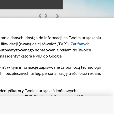
ierania danych, dostęp do informacji na Twoim urządzeniu
likwidacji (zwaną dalej również „TVP”),
Zaufanych
zautomatyzowanego dopasowania reklam do Twoich
 nas identyfikatora PPID do Google.
em”, w tym informacje zapisywane za pomocą technologii
Raz, dwa… może...
Showtime!
 bezpiecznych usług, personalizację treści oraz reklam,
Jak będzie...
, identyfikatory Twoich urządzeń końcowych i
twarzane przez TVP,
Zaufanych Partnerów z IAB
oraz
zeniu lub dostęp do nich, wyboru podstawowych reklam,
reści, wyboru spersonalizowanych treści, pomiaru
etter
kontakt