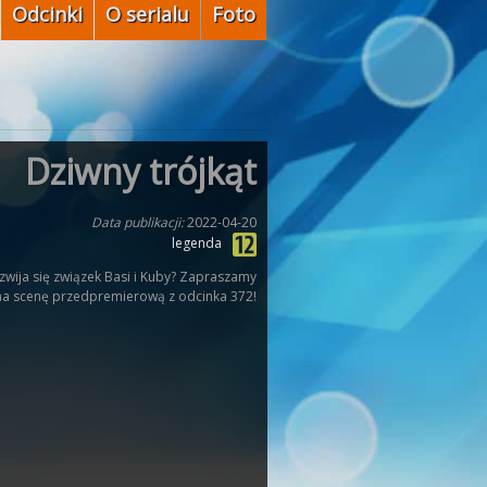
Odcinki
O serialu
Foto
Dziwny trójkąt
Data publikacji:
2022-04-20
legenda
ozwija się związek Basi i Kuby? Zapraszamy
na scenę przedpremierową z odcinka 372!