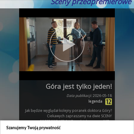
Sceny przedpremierowe
Góra jest tylko jeden!
Data publikacji:
2026-05-18
legenda
Jak będzie wyglądał kolejny poranek doktora Góry?
Ciekawych zapraszamy na dwie SCENY
PRZEDPREMIEROWE z odcinka numer 907…
Szanujemy Twoją prywatność