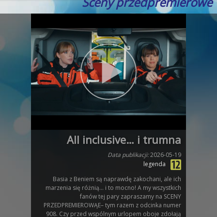
Sceny przedpremierowe
All inclusive… i trumna
Data publikacji:
2026-05-19
legenda
Basia z Beniem są naprawdę zakochani, ale ich
marzenia się różnią... i to mocno! A my wszystkich
fanów tej pary zapraszamy na SCENY
PRZEDPREMIEROWĄE– tym razem z odcinka numer
908. Czy przed wspólnym urlopem oboje zdołają