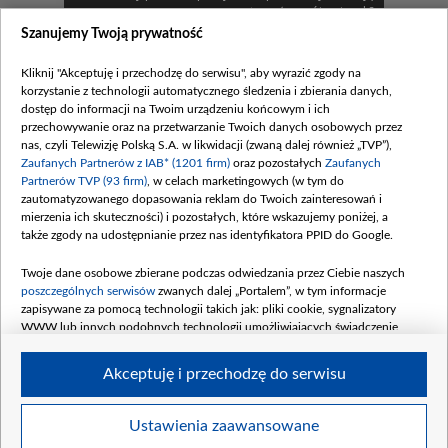
uratować… swój związek?
Szanujemy Twoją prywatność
Zobacz również
Kliknij "Akceptuję i przechodzę do serwisu", aby wyrazić zgody na
korzystanie z technologii automatycznego śledzenia i zbierania danych,
dostęp do informacji na Twoim urządzeniu końcowym i ich
przechowywanie oraz na przetwarzanie Twoich danych osobowych przez
nas, czyli Telewizję Polską S.A. w likwidacji (zwaną dalej również „TVP”),
Zaufanych Partnerów z IAB* (1201 firm)
oraz pozostałych
Zaufanych
Partnerów TVP (93 firm)
, w celach marketingowych (w tym do
zautomatyzowanego dopasowania reklam do Twoich zainteresowań i
mierzenia ich skuteczności) i pozostałych, które wskazujemy poniżej, a
także zgody na udostępnianie przez nas identyfikatora PPID do Google.
Paluszek i deska
Twoje dane osobowe zbierane podczas odwiedzania przez Ciebie naszych
W odcinku numer...
poszczególnych serwisów
zwanych dalej „Portalem”, w tym informacje
zapisywane za pomocą technologii takich jak: pliki cookie, sygnalizatory
Komentarze
WWW lub innych podobnych technologii umożliwiających świadczenie
dopasowanych i bezpiecznych usług, personalizację treści oraz reklam,
udostępnianie funkcji mediów społecznościowych oraz analizowanie ruchu
Akceptuję i przechodzę do serwisu
w Internecie.
Twoje dane osobowe zbierane podczas odwiedzania przez Ciebie
Ustawienia zaawansowane
BIP
regulamin tvp.pl
pomoc
polityka prywatności
moje
poszczególnych serwisów
na Portalu, takie jak adresy IP, identyfikatory
zgody
redakcja
newsletter
kontakt