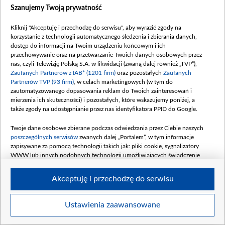
Szanujemy Twoją prywatność
Zobacz również
Kliknij "Akceptuję i przechodzę do serwisu", aby wyrazić zgody na
korzystanie z technologii automatycznego śledzenia i zbierania danych,
dostęp do informacji na Twoim urządzeniu końcowym i ich
przechowywanie oraz na przetwarzanie Twoich danych osobowych przez
nas, czyli Telewizję Polską S.A. w likwidacji (zwaną dalej również „TVP”),
Zaufanych Partnerów z IAB* (1201 firm)
oraz pozostałych
Zaufanych
Partnerów TVP (93 firm)
, w celach marketingowych (w tym do
zautomatyzowanego dopasowania reklam do Twoich zainteresowań i
mierzenia ich skuteczności) i pozostałych, które wskazujemy poniżej, a
także zgody na udostępnianie przez nas identyfikatora PPID do Google.
Paluszek i deska
Twoje dane osobowe zbierane podczas odwiedzania przez Ciebie naszych
W odcinku numer...
poszczególnych serwisów
zwanych dalej „Portalem”, w tym informacje
zapisywane za pomocą technologii takich jak: pliki cookie, sygnalizatory
Komentarze
WWW lub innych podobnych technologii umożliwiających świadczenie
dopasowanych i bezpiecznych usług, personalizację treści oraz reklam,
udostępnianie funkcji mediów społecznościowych oraz analizowanie ruchu
Akceptuję i przechodzę do serwisu
w Internecie.
Twoje dane osobowe zbierane podczas odwiedzania przez Ciebie
Ustawienia zaawansowane
BIP
regulamin tvp.pl
pomoc
polityka prywatności
moje
poszczególnych serwisów
na Portalu, takie jak adresy IP, identyfikatory
zgody
redakcja
newsletter
kontakt
Twoich urządzeń końcowych i identyfikatory plików cookie, informacje o