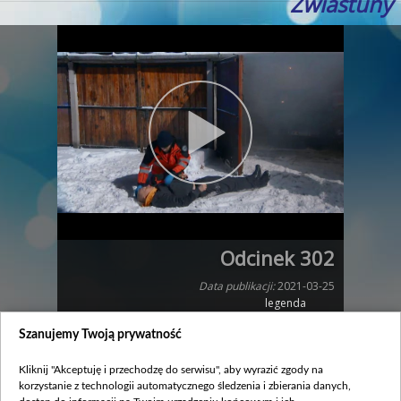
Zwiastuny
Odcinek 302
Data publikacji:
2021-03-25
legenda
Szanujemy Twoją prywatność
Zobacz również
Kliknij "Akceptuję i przechodzę do serwisu", aby wyrazić zgody na
korzystanie z technologii automatycznego śledzenia i zbierania danych,