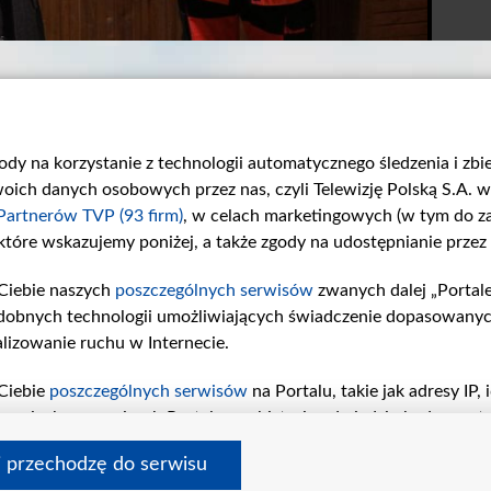
gody na korzystanie z technologii automatycznego śledzenia i zb
ch danych osobowych przez nas, czyli Telewizję Polską S.A. w 
Partnerów TVP (93 firm)
, w celach marketingowych (w tym do 
 które wskazujemy poniżej, a także zgody na udostępnianie przez
Ciebie naszych
poszczególnych serwisów
zwanych dalej „Portal
Odcinek 913
Odcinek 912
dobnych technologii umożliwiających świadczenie dopasowanych i
W 913. odcinku...
W 912. odcinku...
lizowanie ruchu w Internecie.
Ciebie
poszczególnych serwisów
na Portalu, takie jak adresy IP
iwaniach w serwisach Portalu czy historia odwiedzin będą prze
tępujących celów i funkcji: przechowywania informacji na urząd
i przechodzę do serwisu
sonalizowanych reklam, tworzenia profilu spersonalizowanych t
 tvp.pl
pomoc
polityka prywatności
moje zgody
redakcja
newsl