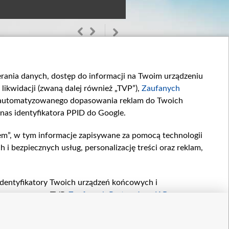
ierania danych, dostęp do informacji na Twoim urządzeniu
likwidacji (zwaną dalej również „TVP”),
Zaufanych
zautomatyzowanego dopasowania reklam do Twoich
 nas identyfikatora PPID do Google.
em”, w tym informacje zapisywane za pomocą technologii
Odcinek 911
Odcinek 910
 bezpiecznych usług, personalizację treści oraz reklam,
W 911. odcinku...
W 910. odcinku...
, identyfikatory Twoich urządzeń końcowych i
twarzane przez TVP,
Zaufanych Partnerów z IAB
oraz
zeniu lub dostęp do nich, wyboru podstawowych reklam,
reści, wyboru spersonalizowanych treści, pomiaru
etter
kontakt