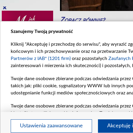
Zobacz również
Szanujemy Twoją prywatność
Kliknij "Akceptuję i przechodzę do serwisu", aby wyrazić z
końcowym i ich przechowywanie oraz na przetwarzanie Twoi
Partnerów z IAB* (1201 firm)
oraz pozostałych
Zaufanych 
zainteresowań i mierzenia ich skuteczności) i pozostałych,
Twoje dane osobowe zbierane podczas odwiedzania przez 
cinek 899
Odcinek 914
takich jak: pliki cookie, sygnalizatory WWW lub innych po
898. odcinku...
W 914. odcinku...
udostępnianie funkcji mediów społecznościowych oraz ana
Komentarze
Twoje dane osobowe zbierane podczas odwiedzania przez 
identyfikatory plików cookie, informacje o Twoich wyszuk
pozostałych
Zaufanych Partnerów TVP
dla realizacji nas
Ustawienia zaawansowane
Akceptuję 
wyboru spersonalizowanych reklam, tworzenia profilu sper
regulamin