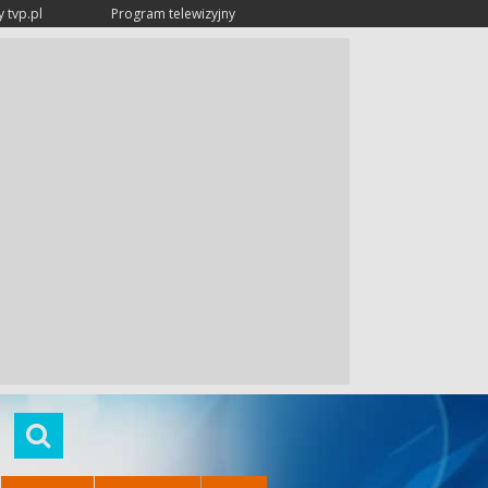
 tvp.pl
Program telewizyjny