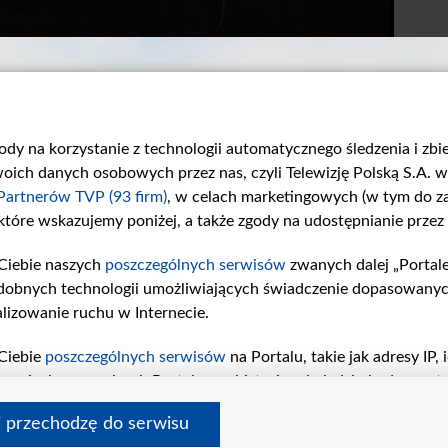
gody na korzystanie z technologii automatycznego śledzenia i zb
ch danych osobowych przez nas, czyli Telewizję Polską S.A. w 
Partnerów TVP (93 firm)
, w celach marketingowych (w tym do 
 które wskazujemy poniżej, a także zgody na udostępnianie przez
Ciebie naszych
poszczególnych serwisów
zwanych dalej „Portal
Odcinek 913
Odcinek 912
dobnych technologii umożliwiających świadczenie dopasowanych i
W 913. odcinku...
W 912. odcinku...
lizowanie ruchu w Internecie.
Ciebie
poszczególnych serwisów
na Portalu, takie jak adresy IP
iwaniach w serwisach Portalu czy historia odwiedzin będą prze
tępujących celów i funkcji: przechowywania informacji na urząd
i przechodzę do serwisu
sonalizowanych reklam, tworzenia profilu spersonalizowanych t
 tvp.pl
pomoc
polityka prywatności
moje zgody
redakcja
newsl