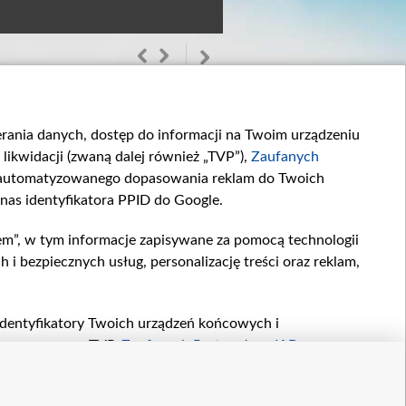
ierania danych, dostęp do informacji na Twoim urządzeniu
likwidacji (zwaną dalej również „TVP”),
Zaufanych
zautomatyzowanego dopasowania reklam do Twoich
 nas identyfikatora PPID do Google.
em”, w tym informacje zapisywane za pomocą technologii
Odcinek 911
Odcinek 910
 bezpiecznych usług, personalizację treści oraz reklam,
W 911. odcinku...
W 910. odcinku...
, identyfikatory Twoich urządzeń końcowych i
twarzane przez TVP,
Zaufanych Partnerów z IAB
oraz
zeniu lub dostęp do nich, wyboru podstawowych reklam,
reści, wyboru spersonalizowanych treści, pomiaru
etter
kontakt