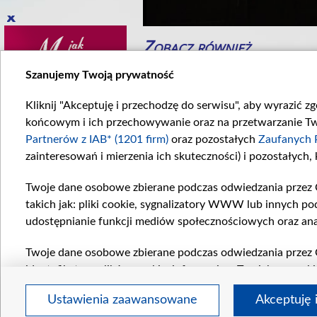
Zobacz również
Szanujemy Twoją prywatność
Kliknij "Akceptuję i przechodzę do serwisu", aby wyrazić z
końcowym i ich przechowywanie oraz na przetwarzanie Twoi
Partnerów z IAB* (1201 firm)
oraz pozostałych
Zaufanych 
zainteresowań i mierzenia ich skuteczności) i pozostałych,
Twoje dane osobowe zbierane podczas odwiedzania przez 
cinek 899
Odcinek 914
takich jak: pliki cookie, sygnalizatory WWW lub innych po
898. odcinku...
W 914. odcinku...
udostępnianie funkcji mediów społecznościowych oraz ana
Komentarze
Twoje dane osobowe zbierane podczas odwiedzania przez 
identyfikatory plików cookie, informacje o Twoich wyszuk
pozostałych
Zaufanych Partnerów TVP
dla realizacji nas
Ustawienia zaawansowane
Akceptuję 
wyboru spersonalizowanych reklam, tworzenia profilu sper
regulamin