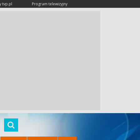
 tvp.pl
Program telewizyjny