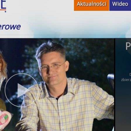
Aktualności
Wideo
erowe
P
zbier