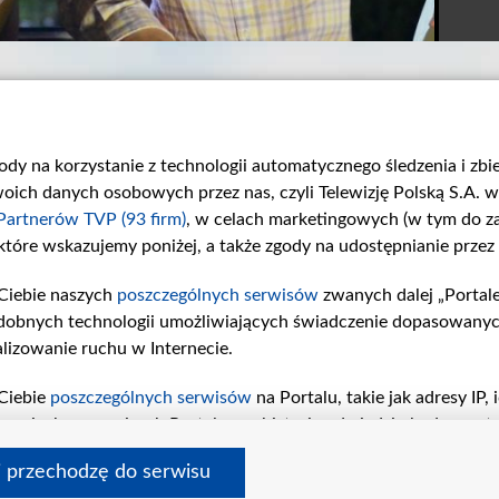
gody na korzystanie z technologii automatycznego śledzenia i zb
ch danych osobowych przez nas, czyli Telewizję Polską S.A. w 
Partnerów TVP (93 firm)
, w celach marketingowych (w tym do 
 które wskazujemy poniżej, a także zgody na udostępnianie przez
Ciebie naszych
poszczególnych serwisów
zwanych dalej „Portal
Wyznanie
Normalnie kino
dobnych technologii umożliwiających świadczenie dopasowanych i
W odcinku numer...
W 912. odcinku...
lizowanie ruchu w Internecie.
Ciebie
poszczególnych serwisów
na Portalu, takie jak adresy IP
iwaniach w serwisach Portalu czy historia odwiedzin będą prze
tępujących celów i funkcji: przechowywania informacji na urząd
i przechodzę do serwisu
sonalizowanych reklam, tworzenia profilu spersonalizowanych t
 tvp.pl
pomoc
polityka prywatności
moje zgody
redakcja
newsl