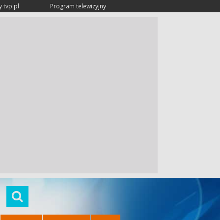
 tvp.pl
Program telewizyjny