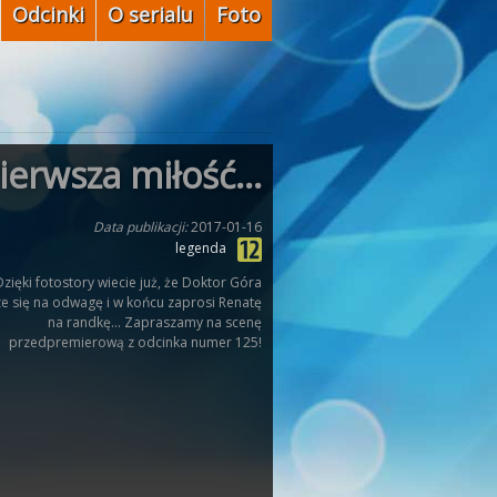
Odcinki
O serialu
Foto
ierwsza miłość...
Data publikacji:
2017-01-16
legenda
Dzięki fotostory wiecie już, że Doktor Góra
ze się na odwagę i w końcu zaprosi Renatę
na randkę... Zapraszamy na scenę
przedpremierową z odcinka numer 125!