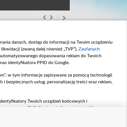
ierania danych, dostęp do informacji na Twoim urządzeniu
likwidacji (zwaną dalej również „TVP”),
Zaufanych
zautomatyzowanego dopasowania reklam do Twoich
 nas identyfikatora PPID do Google.
em”, w tym informacje zapisywane za pomocą technologii
Raz, dwa… może...
Showtime!
 bezpiecznych usług, personalizację treści oraz reklam,
Jak będzie...
, identyfikatory Twoich urządzeń końcowych i
twarzane przez TVP,
Zaufanych Partnerów z IAB
oraz
zeniu lub dostęp do nich, wyboru podstawowych reklam,
reści, wyboru spersonalizowanych treści, pomiaru
etter
kontakt