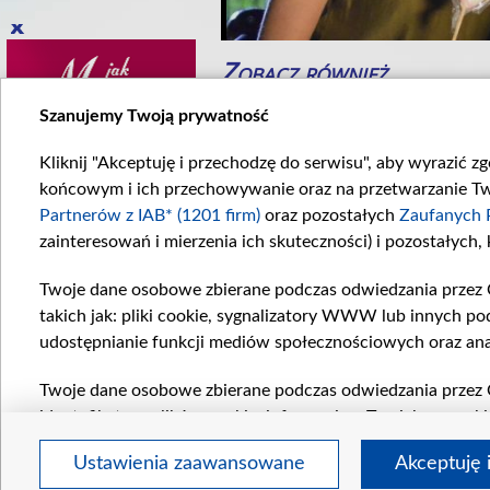
Zobacz również
Szanujemy Twoją prywatność
Kliknij "Akceptuję i przechodzę do serwisu", aby wyrazić z
końcowym i ich przechowywanie oraz na przetwarzanie Twoi
Partnerów z IAB* (1201 firm)
oraz pozostałych
Zaufanych 
zainteresowań i mierzenia ich skuteczności) i pozostałych,
Twoje dane osobowe zbierane podczas odwiedzania przez 
eał
Paluszek i deska
takich jak: pliki cookie, sygnalizatory WWW lub innych po
k potoczy się...
W odcinku numer...
udostępnianie funkcji mediów społecznościowych oraz ana
Komentarze
Twoje dane osobowe zbierane podczas odwiedzania przez 
identyfikatory plików cookie, informacje o Twoich wyszuk
pozostałych
Zaufanych Partnerów TVP
dla realizacji nas
Ustawienia zaawansowane
Akceptuję 
wyboru spersonalizowanych reklam, tworzenia profilu sper
regulamin