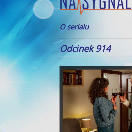
O serialu
Odcinek 914