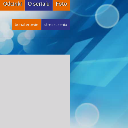
Odcinki
O serialu
Foto
bohaterowie
streszczenia