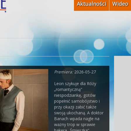
Aktualności
Wideo
Premiera:
2026-05-27
Leon szykuje dla Róży
„romantyczną”
niespodziankę, gotów
popełnić samobójstwo i
przy okazji zabić także
swoją ukochaną. A doktor
Banach wpada nagle na
ważny trop w sprawie
hakera „Śmieszka”…