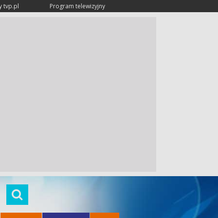
 tvp.pl
Program telewizyjny