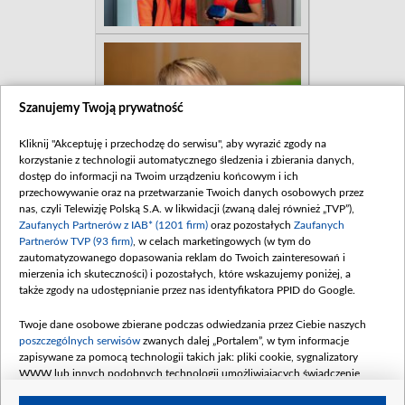
Szanujemy Twoją prywatność
Kliknij "Akceptuję i przechodzę do serwisu", aby wyrazić zgody na
korzystanie z technologii automatycznego śledzenia i zbierania danych,
dostęp do informacji na Twoim urządzeniu końcowym i ich
przechowywanie oraz na przetwarzanie Twoich danych osobowych przez
nas, czyli Telewizję Polską S.A. w likwidacji (zwaną dalej również „TVP”),
Zaufanych Partnerów z IAB* (1201 firm)
oraz pozostałych
Zaufanych
Partnerów TVP (93 firm)
, w celach marketingowych (w tym do
zautomatyzowanego dopasowania reklam do Twoich zainteresowań i
mierzenia ich skuteczności) i pozostałych, które wskazujemy poniżej, a
także zgody na udostępnianie przez nas identyfikatora PPID do Google.
Twoje dane osobowe zbierane podczas odwiedzania przez Ciebie naszych
poszczególnych serwisów
zwanych dalej „Portalem”, w tym informacje
zapisywane za pomocą technologii takich jak: pliki cookie, sygnalizatory
WWW lub innych podobnych technologii umożliwiających świadczenie
dopasowanych i bezpiecznych usług, personalizację treści oraz reklam,