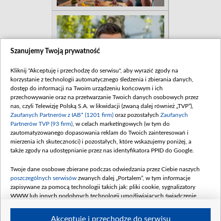
Szanujemy Twoją prywatność
Kliknij "Akceptuję i przechodzę do serwisu", aby wyrazić zgody na
korzystanie z technologii automatycznego śledzenia i zbierania danych,
dostęp do informacji na Twoim urządzeniu końcowym i ich
przechowywanie oraz na przetwarzanie Twoich danych osobowych przez
nas, czyli Telewizję Polską S.A. w likwidacji (zwaną dalej również „TVP”),
Zaufanych Partnerów z IAB* (1201 firm)
oraz pozostałych
Zaufanych
Partnerów TVP (93 firm)
, w celach marketingowych (w tym do
zautomatyzowanego dopasowania reklam do Twoich zainteresowań i
mierzenia ich skuteczności) i pozostałych, które wskazujemy poniżej, a
także zgody na udostępnianie przez nas identyfikatora PPID do Google.
Twoje dane osobowe zbierane podczas odwiedzania przez Ciebie naszych
poszczególnych serwisów
zwanych dalej „Portalem”, w tym informacje
zapisywane za pomocą technologii takich jak: pliki cookie, sygnalizatory
WWW lub innych podobnych technologii umożliwiających świadczenie
dopasowanych i bezpiecznych usług, personalizację treści oraz reklam,
udostępnianie funkcji mediów społecznościowych oraz analizowanie ruchu
Akceptuję i przechodzę do serwisu