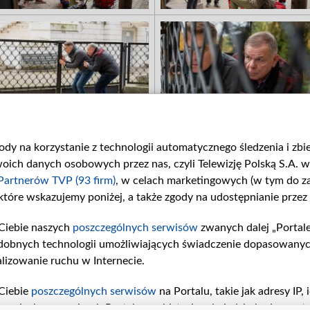
gody na korzystanie z technologii automatycznego śledzenia i zb
ch danych osobowych przez nas, czyli Telewizję Polską S.A. w 
Partnerów TVP (93 firm)
, w celach marketingowych (w tym do 
 które wskazujemy poniżej, a także zgody na udostępnianie przez
Ciebie naszych
poszczególnych serwisów
zwanych dalej „Portal
dobnych technologii umożliwiających świadczenie dopasowanych i
lizowanie ruchu w Internecie.
Ciebie
poszczególnych serwisów
na Portalu, takie jak adresy IP
iwaniach w serwisach Portalu czy historia odwiedzin będą prze