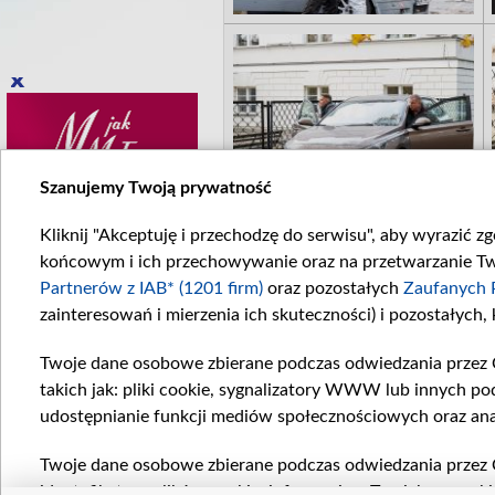
Szanujemy Twoją prywatność
Kliknij "Akceptuję i przechodzę do serwisu", aby wyrazić z
końcowym i ich przechowywanie oraz na przetwarzanie Twoi
Partnerów z IAB* (1201 firm)
oraz pozostałych
Zaufanych 
zainteresowań i mierzenia ich skuteczności) i pozostałych,
Twoje dane osobowe zbierane podczas odwiedzania przez 
takich jak: pliki cookie, sygnalizatory WWW lub innych po
udostępnianie funkcji mediów społecznościowych oraz ana
Twoje dane osobowe zbierane podczas odwiedzania przez 
identyfikatory plików cookie, informacje o Twoich wyszuk