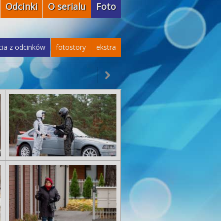
Odcinki
O serialu
Foto
cia z odcinków
fotostory
ekstra