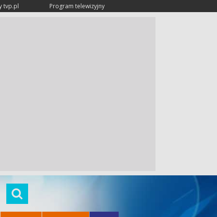
 tvp.pl
Program telewizyjny