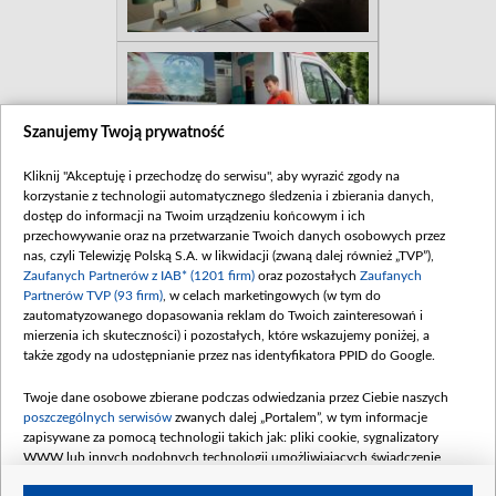
Szanujemy Twoją prywatność
Kliknij "Akceptuję i przechodzę do serwisu", aby wyrazić zgody na
korzystanie z technologii automatycznego śledzenia i zbierania danych,
dostęp do informacji na Twoim urządzeniu końcowym i ich
przechowywanie oraz na przetwarzanie Twoich danych osobowych przez
nas, czyli Telewizję Polską S.A. w likwidacji (zwaną dalej również „TVP”),
Zaufanych Partnerów z IAB* (1201 firm)
oraz pozostałych
Zaufanych
Partnerów TVP (93 firm)
, w celach marketingowych (w tym do
zautomatyzowanego dopasowania reklam do Twoich zainteresowań i
mierzenia ich skuteczności) i pozostałych, które wskazujemy poniżej, a
także zgody na udostępnianie przez nas identyfikatora PPID do Google.
Twoje dane osobowe zbierane podczas odwiedzania przez Ciebie naszych
poszczególnych serwisów
zwanych dalej „Portalem”, w tym informacje
zapisywane za pomocą technologii takich jak: pliki cookie, sygnalizatory
WWW lub innych podobnych technologii umożliwiających świadczenie
dopasowanych i bezpiecznych usług, personalizację treści oraz reklam,