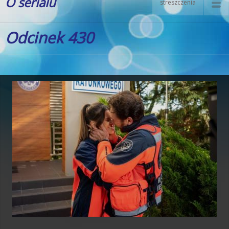
O serialu
streszczenia
Odcinek 430