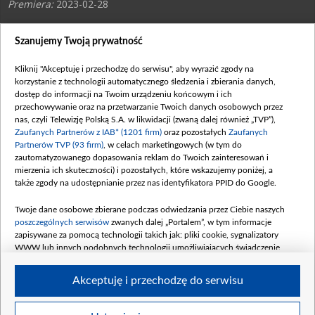
Premiera:
2023-02-28
Gdy okazuje się, że Alek nie wygrał konkursu na stanowisko
Szanujemy Twoją prywatność
kierownika stacji, Zdzisio – oraz pozostali ratownicy – są
przekonani, że ich szefem zostanie Piotr. Awans dostaje jednak
Kliknij "Akceptuję i przechodzę do serwisu", aby wyrazić zgody na
Martyna – która ubiegała się o stanowisko w tajemnicy przed
korzystanie z technologii automatycznego śledzenia i zbierania danych,
mężem.
dostęp do informacji na Twoim urządzeniu końcowym i ich
przechowywanie oraz na przetwarzanie Twoich danych osobowych przez
nas, czyli Telewizję Polską S.A. w likwidacji (zwaną dalej również „TVP”),
Na dyżurze Strzeleccy – razem z Beniem – odpowiadają na wezwanie od
Zaufanych Partnerów z IAB* (1201 firm)
oraz pozostałych
Zaufanych
dziewczynki, która przestraszyła się, bo jej mama ma problemy z
Partnerów TVP (93 firm)
, w celach marketingowych (w tym do
oddychaniem. Lekarz szybko odkrywa, że pacjentka ma atak paniki – bo jej
zautomatyzowanego dopasowania reklam do Twoich zainteresowań i
córka jest śmiertelnie chora na nowotwór mózgu. Po krótkim badaniu małej
mierzenia ich skuteczności) i pozostałych, które wskazujemy poniżej, a
doktor przekazuje zrozpaczonej matce, że jej dziecko jest w trakcie agonii. A
także zgody na udostępnianie przez nas identyfikatora PPID do Google.
Martyna towarzyszy kobiecie podczas jej pożegnania z córką.
Twoje dane osobowe zbierane podczas odwiedzania przez Ciebie naszych
Z kolei zespół Góry, Alka, Britney oraz Zdzisia musi na dyżurze pomóc rannej,
poszczególnych serwisów
zwanych dalej „Portalem”, w tym informacje
która spadła ze schodów i ma otwarte złamanie nogi. Gdy pacjentka wyznaje,
zapisywane za pomocą technologii takich jak: pliki cookie, sygnalizatory
że upadła przez ”ducha”, ratownicy uznają, że miała omamy. Po chwili jednak
WWW lub innych podobnych technologii umożliwiających świadczenie
sami słyszą w domu „potępieńcze” wycie…
dopasowanych i bezpiecznych usług, personalizację treści oraz reklam,
udostępnianie funkcji mediów społecznościowych oraz analizowanie ruchu
Akceptuję i przechodzę do serwisu
w Internecie.
Twoje dane osobowe zbierane podczas odwiedzania przez Ciebie