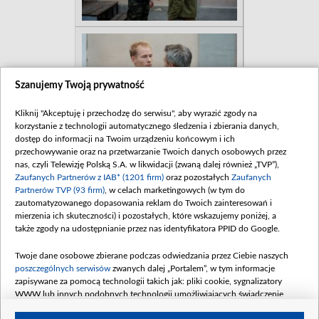
Szanujemy Twoją prywatność
Kliknij "Akceptuję i przechodzę do serwisu", aby wyrazić zgody na
korzystanie z technologii automatycznego śledzenia i zbierania danych,
dostęp do informacji na Twoim urządzeniu końcowym i ich
przechowywanie oraz na przetwarzanie Twoich danych osobowych przez
nas, czyli Telewizję Polską S.A. w likwidacji (zwaną dalej również „TVP”),
Zaufanych Partnerów z IAB* (1201 firm)
oraz pozostałych
Zaufanych
Partnerów TVP (93 firm)
, w celach marketingowych (w tym do
zautomatyzowanego dopasowania reklam do Twoich zainteresowań i
mierzenia ich skuteczności) i pozostałych, które wskazujemy poniżej, a
także zgody na udostępnianie przez nas identyfikatora PPID do Google.
Twoje dane osobowe zbierane podczas odwiedzania przez Ciebie naszych
poszczególnych serwisów
zwanych dalej „Portalem”, w tym informacje
zapisywane za pomocą technologii takich jak: pliki cookie, sygnalizatory
WWW lub innych podobnych technologii umożliwiających świadczenie
dopasowanych i bezpiecznych usług, personalizację treści oraz reklam,