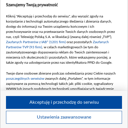
Szanujemy Twoją prywatność
Kliknij "Akceptuję i przechodzę do serwisu", aby wyrazić zgody na
korzystanie z technologii automatycznego śledzenia i zbierania danych,
dostęp do informacji na Twoim urządzeniu końcowym i ich
przechowywanie oraz na przetwarzanie Twoich danych osobowych przez
nas, czyli Telewizję Polską S.A. w likwidacji (zwaną dalej również „TVP”),
Zaufanych Partnerów z IAB* (1201 firm)
oraz pozostałych
Zaufanych
Partnerów TVP (93 firm)
, w celach marketingowych (w tym do
zautomatyzowanego dopasowania reklam do Twoich zainteresowań i
mierzenia ich skuteczności) i pozostałych, które wskazujemy poniżej, a
także zgody na udostępnianie przez nas identyfikatora PPID do Google.
Twoje dane osobowe zbierane podczas odwiedzania przez Ciebie naszych
poszczególnych serwisów
zwanych dalej „Portalem”, w tym informacje
zapisywane za pomocą technologii takich jak: pliki cookie, sygnalizatory
WWW lub innych podobnych technologii umożliwiających świadczenie
dopasowanych i bezpiecznych usług, personalizację treści oraz reklam,
udostępnianie funkcji mediów społecznościowych oraz analizowanie ruchu
Akceptuję i przechodzę do serwisu
w Internecie.
Twoje dane osobowe zbierane podczas odwiedzania przez Ciebie
Ustawienia zaawansowane
BIP
regulamin tvp.pl
pomoc
polityka prywatności
moje
poszczególnych serwisów
na Portalu, takie jak adresy IP, identyfikatory
zgody
redakcja
newsletter
kontakt
Twoich urządzeń końcowych i identyfikatory plików cookie, informacje o