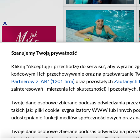
Szanujemy Twoją prywatność
Kliknij "Akceptuję i przechodzę do serwisu", aby wyrazić z
końcowym i ich przechowywanie oraz na przetwarzanie Twoi
Partnerów z IAB* (1201 firm)
oraz pozostałych
Zaufanych 
zainteresowań i mierzenia ich skuteczności) i pozostałych,
Twoje dane osobowe zbierane podczas odwiedzania przez 
takich jak: pliki cookie, sygnalizatory WWW lub innych po
udostępnianie funkcji mediów społecznościowych oraz ana
Twoje dane osobowe zbierane podczas odwiedzania przez 
identyfikatory plików cookie, informacje o Twoich wyszuk