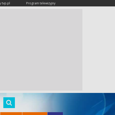
 tvp.pl
Program telewizyjny