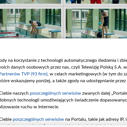
gody na korzystanie z technologii automatycznego śledzenia i zb
ch danych osobowych przez nas, czyli Telewizję Polską S.A. w 
Partnerów TVP (93 firm)
, w celach marketingowych (w tym do 
 które wskazujemy poniżej, a także zgody na udostępnianie przez
Ciebie naszych
poszczególnych serwisów
zwanych dalej „Portal
dobnych technologii umożliwiających świadczenie dopasowanych i
lizowanie ruchu w Internecie.
Ciebie
poszczególnych serwisów
na Portalu, takie jak adresy IP
iwaniach w serwisach Portalu czy historia odwiedzin będą prze