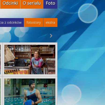
Odcinki
O serialu
Foto
cia z odcinków
fotostory
ekstra