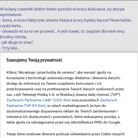
W kolejny czwartek doktor Reiter poradzi w końcu koleżance, by złożyła
wymówienie.
- Sonia, a może faktycznie zmiana miejsca pracy byłaby lepsza? Nowi ludzie,
czysta karta…
- Głowacki mi na to nie pozwoli… A jeśli nawet, to znajdzie dla mnie inną
brudną robotę.
- Jak długo to trwa?
- Trzy lata...
Tymczasem Kuba, jako szef stacji, też postanowi z Sonią otwarcie
Szanujemy Twoją prywatność
porozmawiać. I nie będzie przy tym zbyt delikatny.
- Dołączyłaś do nas pół roku temu, a my ciągle nic o tobie nie wiemy… Masz
Kliknij "Akceptuję i przechodzę do serwisu", aby wyrazić zgody na
chłopaka?
korzystanie z technologii automatycznego śledzenia i zbierania danych,
- To pytanie służbowe?
dostęp do informacji na Twoim urządzeniu końcowym i ich
- Mogę je sformułować tak, by brzmiało jak służbowe.
przechowywanie oraz na przetwarzanie Twoich danych osobowych przez
- No, to dajesz...
nas, czyli Telewizję Polską S.A. w likwidacji (zwaną dalej również „TVP”),
- Te donosy na nas do Głowackiego... to dlatego, że macie romans? Bo wiesz,
Zaufanych Partnerów z IAB* (1201 firm)
oraz pozostałych
Zaufanych
wyglądasz na… dobrą dziewczynę. I nie chce mi się wierzyć, że donosisz dla
Partnerów TVP (93 firm)
, w celach marketingowych (w tym do
pieniędzy. Więc albo masz romans z Głowackim...
zautomatyzowanego dopasowania reklam do Twoich zainteresowań i
- Nie mamy romansu
mierzenia ich skuteczności) i pozostałych, które wskazujemy poniżej, a
! - ...albo Głowacki ma haka na ciebie...
także zgody na udostępnianie przez nas identyfikatora PPID do Google.
Czy dziewczyna wyzna w końcu Szczęsnemu, że polityk ją szantażuje? A jeśli
Twoje dane osobowe zbierane podczas odwiedzania przez Ciebie naszych
tak... czy Kuba zdoła jej pomóc?