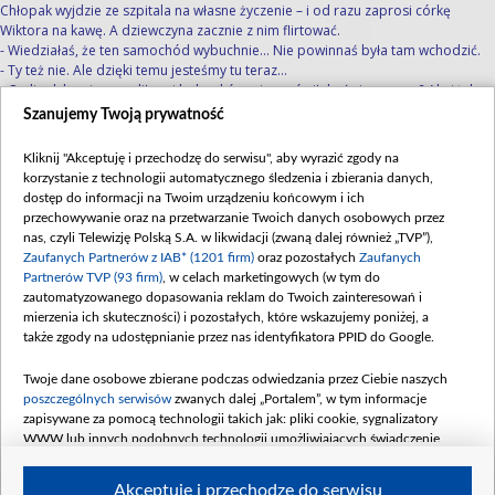
Chłopak wyjdzie ze szpitala na własne życzenie – i od razu zaprosi córkę
Wiktora na kawę. A dziewczyna zacznie z nim flirtować.
- Wiedziałaś, że ten samochód wybuchnie... Nie powinnaś była tam wchodzić.
- Ty też nie. Ale dzięki temu jesteśmy tu teraz...
- Czyli gdyby nie wywaliło mi bębenków, nie umówiłabyś się ze mną? Ale i tak
warto było...
Szanujemy Twoją prywatność
Sekundę później randka młodych zmieni się jednak w dramat. Tomek straci
Kliknij "Akceptuję i przechodzę do serwisu", aby wyrazić zgody na
nagle wzrok i zemdleje. A gdy w końcu odzyska przytomność – na nowo w
korzystanie z technologii automatycznego śledzenia i zbierania danych,
szpitalu - wyzna Zosi, że ma nowotwór mózgu: złośliwego glejaka. Strażak
dostęp do informacji na Twoim urządzeniu końcowym i ich
odmówi dalszego leczenia – pewien, że i tak czeka go tylko śmierć. A Zosia,
przechowywanie oraz na przetwarzanie Twoich danych osobowych przez
słuchając go, będzie w szoku.
nas, czyli Telewizję Polską S.A. w likwidacji (zwaną dalej również „TVP”),
- Możesz mieć operację…
Zaufanych Partnerów z IAB* (1201 firm)
oraz pozostałych
Zaufanych
- I na 90 procent stracić wzrok. Bez żadnej gwarancji, że to coś da…
Partnerów TVP (93 firm)
, w celach marketingowych (w tym do
- Przynajmniej będziesz mieć szansę!
zautomatyzowanego dopasowania reklam do Twoich zainteresowań i
- Marną, Zosia… Chciałbym cię jeszcze zobaczyć.
mierzenia ich skuteczności) i pozostałych, które wskazujemy poniżej, a
- A ja chcę, żebyś żył… Musisz żyć. Tomek, zrób to... Dla mnie!
także zgody na udostępnianie przez nas identyfikatora PPID do Google.
Czy chłopak w końcu ulegnie i zgodzi się na leczenie? A jeśli tak… jak dalej
Twoje dane osobowe zbierane podczas odwiedzania przez Ciebie naszych
rozwinie się jego znajomość z Zosią?
poszczególnych serwisów
zwanych dalej „Portalem”, w tym informacje
Odpowiedź tylko na antenie TVP2, w premierowych odcinkach serialu...
zapisywane za pomocą technologii takich jak: pliki cookie, sygnalizatory
Zapraszamy gorąco!
WWW lub innych podobnych technologii umożliwiających świadczenie
dopasowanych i bezpiecznych usług, personalizację treści oraz reklam,
udostępnianie funkcji mediów społecznościowych oraz analizowanie ruchu
Akceptuję i przechodzę do serwisu