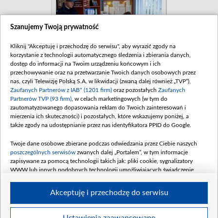
Szanujemy Twoją prywatność
Kliknij "Akceptuję i przechodzę do serwisu", aby wyrazić zgody na
korzystanie z technologii automatycznego śledzenia i zbierania danych,
dostęp do informacji na Twoim urządzeniu końcowym i ich
przechowywanie oraz na przetwarzanie Twoich danych osobowych przez
nas, czyli Telewizję Polską S.A. w likwidacji (zwaną dalej również „TVP”),
Zaufanych Partnerów z IAB* (1201 firm)
oraz pozostałych
Zaufanych
Partnerów TVP (93 firm)
, w celach marketingowych (w tym do
zautomatyzowanego dopasowania reklam do Twoich zainteresowań i
mierzenia ich skuteczności) i pozostałych, które wskazujemy poniżej, a
także zgody na udostępnianie przez nas identyfikatora PPID do Google.
Twoje dane osobowe zbierane podczas odwiedzania przez Ciebie naszych
poszczególnych serwisów
zwanych dalej „Portalem”, w tym informacje
zapisywane za pomocą technologii takich jak: pliki cookie, sygnalizatory
WWW lub innych podobnych technologii umożliwiających świadczenie
dopasowanych i bezpiecznych usług, personalizację treści oraz reklam,
udostępnianie funkcji mediów społecznościowych oraz analizowanie ruchu
Akceptuję i przechodzę do serwisu
w Internecie.
Twoje dane osobowe zbierane podczas odwiedzania przez Ciebie