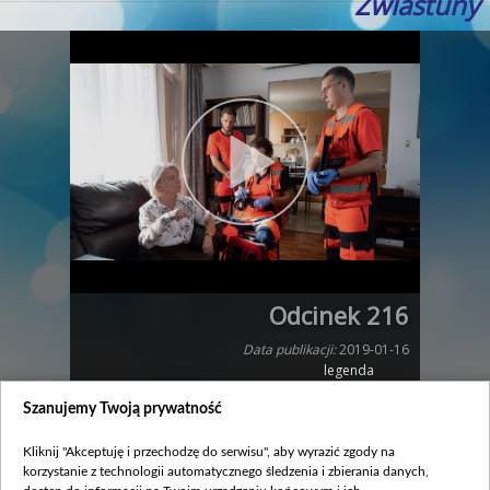
Zwiastuny
Odcinek 216
Data publikacji:
2019-01-16
legenda
Szanujemy Twoją prywatność
Zobacz również
Kliknij "Akceptuję i przechodzę do serwisu", aby wyrazić zgody na
korzystanie z technologii automatycznego śledzenia i zbierania danych,