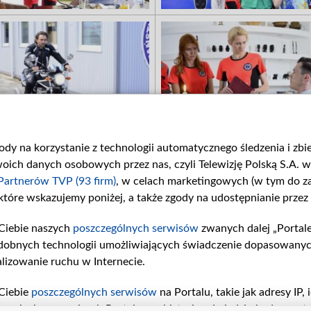
gody na korzystanie z technologii automatycznego śledzenia i zb
ch danych osobowych przez nas, czyli Telewizję Polską S.A. w 
Partnerów TVP (93 firm)
, w celach marketingowych (w tym do 
 które wskazujemy poniżej, a także zgody na udostępnianie przez
Ciebie naszych
poszczególnych serwisów
zwanych dalej „Portal
dobnych technologii umożliwiających świadczenie dopasowanych i
lizowanie ruchu w Internecie.
Ciebie
poszczególnych serwisów
na Portalu, takie jak adresy IP
iwaniach w serwisach Portalu czy historia odwiedzin będą prze