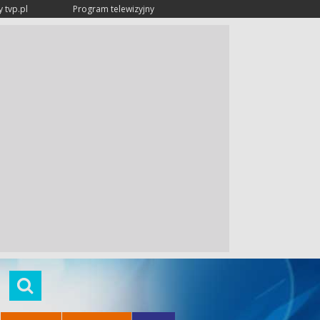
 tvp.pl
Program telewizyjny