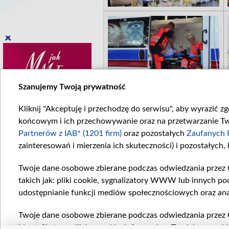
Szanujemy Twoją prywatność
Kliknij "Akceptuję i przechodzę do serwisu", aby wyrazić z
końcowym i ich przechowywanie oraz na przetwarzanie Twoi
Partnerów z IAB* (1201 firm)
oraz pozostałych
Zaufanych 
zainteresowań i mierzenia ich skuteczności) i pozostałych,
Twoje dane osobowe zbierane podczas odwiedzania przez 
takich jak: pliki cookie, sygnalizatory WWW lub innych po
udostępnianie funkcji mediów społecznościowych oraz ana
Twoje dane osobowe zbierane podczas odwiedzania przez 
identyfikatory plików cookie, informacje o Twoich wyszuk