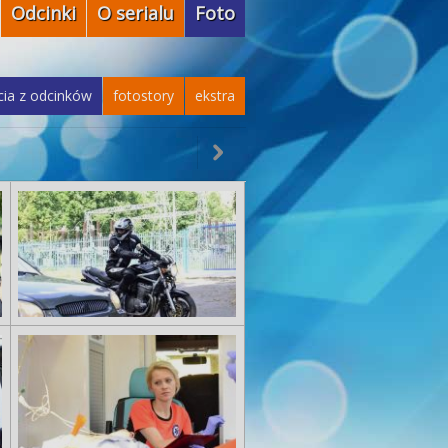
Odcinki
O serialu
Foto
cia z odcinków
fotostory
ekstra