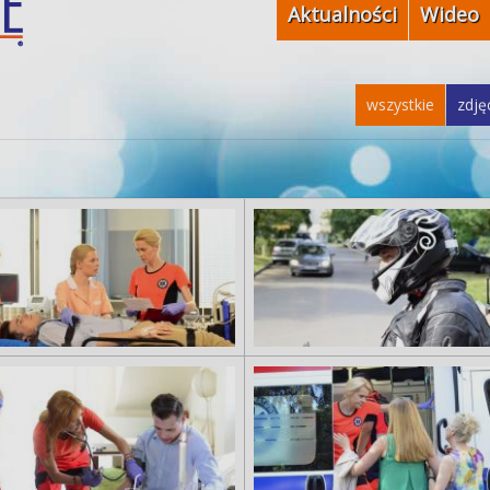
Aktualności
Wideo
wszystkie
zdję