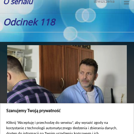
O serialu
streszczenia
Odcinek 118
Szanujemy Twoją prywatność
Kliknij "Akceptuję i przechodzę do serwisu", aby wyrazić zgody na
korzystanie z technologii automatycznego śledzenia i zbierania danych,
Premiera:
2016-12-07
dostęp do informacji na Twoim urządzeniu końcowym i ich