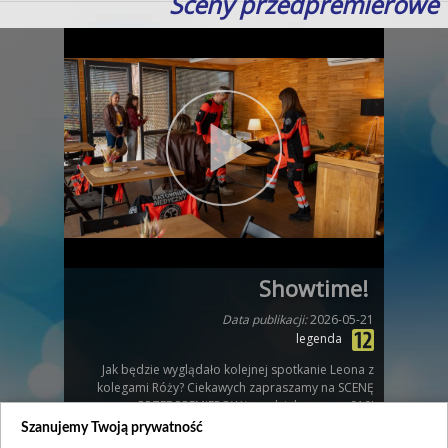
Sceny przedpremierowe
Showtime!
Data publikacji:
2026-05-21
legenda
Jak będzie wyglądało kolejnej spotkanie Leona z
kolegami Róży? Ciekawych zapraszamy na SCENĘ
PRZEDPREMIEROWĄ z odcinka numer 910!
Szanujemy Twoją prywatność