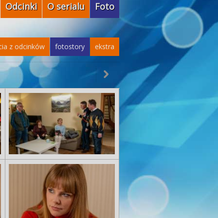
Odcinki
O serialu
Foto
cia z odcinków
fotostory
ekstra