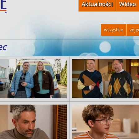
Aktualności
Wideo
wszystkie
zdję
ec