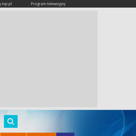
 tvp.pl
Program telewizyjny