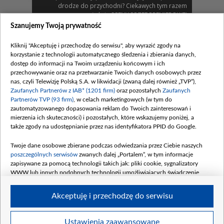
drodze do przychodni? Ciekawych tym razem
zapraszamy na aż dwie SCENY PRZEDPREMIEROWE!
Szanujemy Twoją prywatność
Zobacz również
Kliknij "Akceptuję i przechodzę do serwisu", aby wyrazić zgody na
korzystanie z technologii automatycznego śledzenia i zbierania danych,
dostęp do informacji na Twoim urządzeniu końcowym i ich
przechowywanie oraz na przetwarzanie Twoich danych osobowych przez
nas, czyli Telewizję Polską S.A. w likwidacji (zwaną dalej również „TVP”),
Zaufanych Partnerów z IAB* (1201 firm)
oraz pozostałych
Zaufanych
Partnerów TVP (93 firm)
, w celach marketingowych (w tym do
zautomatyzowanego dopasowania reklam do Twoich zainteresowań i
mierzenia ich skuteczności) i pozostałych, które wskazujemy poniżej, a
także zgody na udostępnianie przez nas identyfikatora PPID do Google.
Paluszek i deska
Twoje dane osobowe zbierane podczas odwiedzania przez Ciebie naszych
W odcinku numer...
poszczególnych serwisów
zwanych dalej „Portalem”, w tym informacje
zapisywane za pomocą technologii takich jak: pliki cookie, sygnalizatory
Komentarze
WWW lub innych podobnych technologii umożliwiających świadczenie
dopasowanych i bezpiecznych usług, personalizację treści oraz reklam,
udostępnianie funkcji mediów społecznościowych oraz analizowanie ruchu
Akceptuję i przechodzę do serwisu
w Internecie.
Twoje dane osobowe zbierane podczas odwiedzania przez Ciebie
Ustawienia zaawansowane
BIP
regulamin tvp.pl
pomoc
polityka prywatności
moje