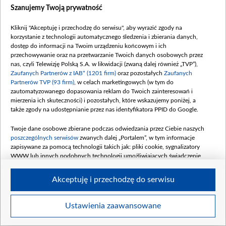
Szanujemy Twoją prywatność
Zobacz również
Kliknij "Akceptuję i przechodzę do serwisu", aby wyrazić zgody na
korzystanie z technologii automatycznego śledzenia i zbierania danych,
dostęp do informacji na Twoim urządzeniu końcowym i ich
przechowywanie oraz na przetwarzanie Twoich danych osobowych przez
nas, czyli Telewizję Polską S.A. w likwidacji (zwaną dalej również „TVP”),
Zaufanych Partnerów z IAB* (1201 firm)
oraz pozostałych
Zaufanych
Partnerów TVP (93 firm)
, w celach marketingowych (w tym do
zautomatyzowanego dopasowania reklam do Twoich zainteresowań i
mierzenia ich skuteczności) i pozostałych, które wskazujemy poniżej, a
także zgody na udostępnianie przez nas identyfikatora PPID do Google.
Paluszek i deska
Twoje dane osobowe zbierane podczas odwiedzania przez Ciebie naszych
W odcinku numer...
poszczególnych serwisów
zwanych dalej „Portalem”, w tym informacje
zapisywane za pomocą technologii takich jak: pliki cookie, sygnalizatory
Komentarze
WWW lub innych podobnych technologii umożliwiających świadczenie
dopasowanych i bezpiecznych usług, personalizację treści oraz reklam,
udostępnianie funkcji mediów społecznościowych oraz analizowanie ruchu
Akceptuję i przechodzę do serwisu
w Internecie.
Twoje dane osobowe zbierane podczas odwiedzania przez Ciebie
Ustawienia zaawansowane
BIP
regulamin tvp.pl
pomoc
polityka prywatności
moje
poszczególnych serwisów
na Portalu, takie jak adresy IP, identyfikatory
zgody
redakcja
newsletter
kontakt
Twoich urządzeń końcowych i identyfikatory plików cookie, informacje o