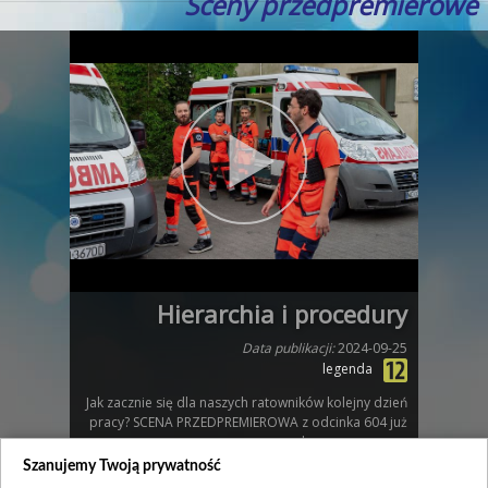
Sceny przedpremierowe
Hierarchia i procedury
Data publikacji:
2024-09-25
legenda
Jak zacznie się dla naszych ratowników kolejny dzień
pracy? SCENA PRZEDPREMIEROWA z odcinka 604 już
czeka, zapraszamy...
Szanujemy Twoją prywatność