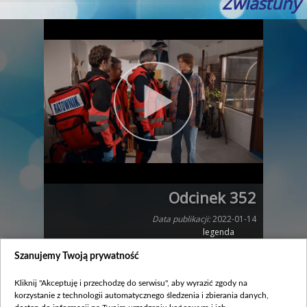
Zwiastuny
Odcinek 352
Data publikacji:
2022-01-14
legenda
Szanujemy Twoją prywatność
Zobacz również
Kliknij "Akceptuję i przechodzę do serwisu", aby wyrazić zgody na
korzystanie z technologii automatycznego śledzenia i zbierania danych,